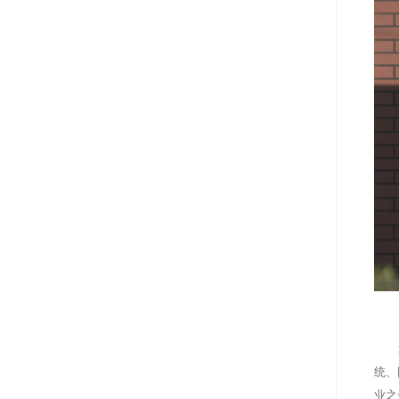
统、
业之